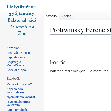
Szócikk
Vitalap
Protiwinsky Ferenc s
Ugrás
Ugrás
a
a
Kezdőlap
navigációhoz
kereséshez
Friss változtatások
Lap találomra
Forrás
Segítség a
MediaWikihez
Speciális lapok
Balatonfüred emlékjelei. Balatonfüred,
Eszközök
Mi hivatkozik erre?
Kapcsolódó
változtatások
Nyomtatható változat
Hivatkozás erre a
változatra
Lapinformációk