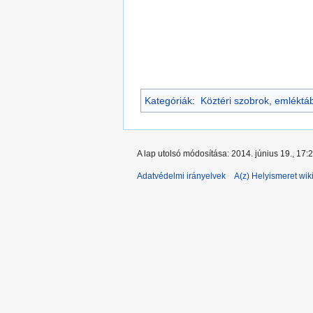
Kategóriák
:
Köztéri szobrok, emléktá
A lap utolsó módosítása: 2014. június 19., 17:
Adatvédelmi irányelvek
A(z) Helyismeret wiki