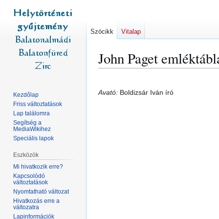
Szócikk
Vitalap
John Paget emléktábl
Ugrás
Ugrás
a
a
Avató:
Boldizsár Iván író
Kezdőlap
navigációhoz
kereséshez
Friss változtatások
Lap találomra
Segítség a
MediaWikihez
Speciális lapok
Eszközök
Mi hivatkozik erre?
Kapcsolódó
változtatások
Nyomtatható változat
Hivatkozás erre a
változatra
Lapinformációk