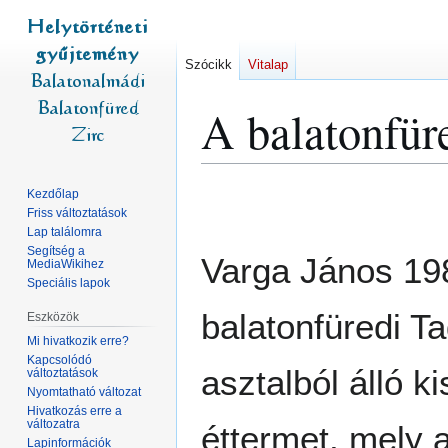
Szócikk
Vitalap
A balatonfür
Ugrás
Ugrás
Kezdőlap
a
a
Friss változtatások
Lap találomra
navigációhoz
kereséshez
Segítség a
Varga János 198
MediaWikihez
Speciális lapok
balatonfüredi T
Eszközök
Mi hivatkozik erre?
Kapcsolódó
asztalból álló k
változtatások
Nyomtatható változat
Hivatkozás erre a
változatra
éttermet, mely 
Lapinformációk