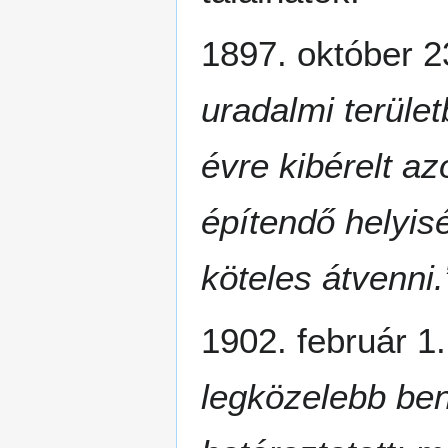
1897. október 
uradalmi terüle
évre kibérelt azo
építendő helyis
köteles átvenni.
1902. február 1
legközelebb ben