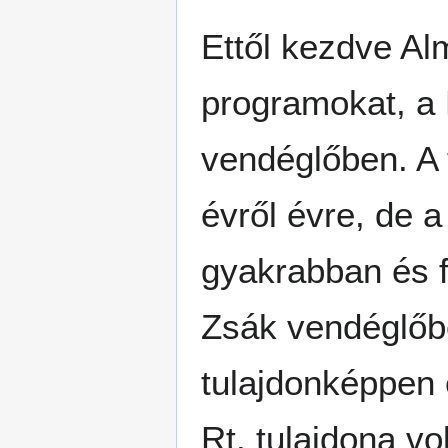
Ettől kezdve Al
programokat, a
vendéglőben. A 
évről évre, de 
gyakrabban és f
Zsák vendéglőbe
tulajdonképpen 
Rt. tulajdona v