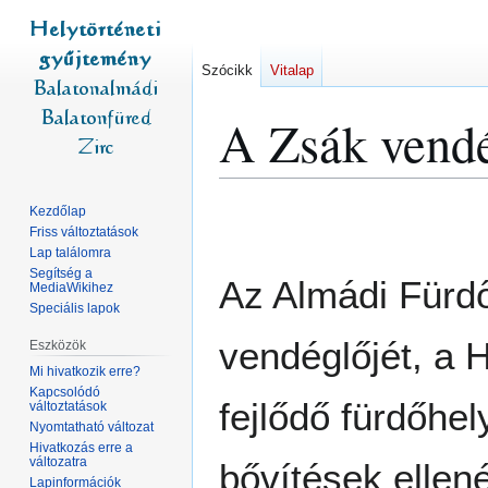
Szócikk
Vitalap
A Zsák vendég
Ugrás
Ugrás
Kezdőlap
a
a
Friss változtatások
Lap találomra
navigációhoz
kereséshez
Segítség a
Az Almádi Fürdő
MediaWikihez
Speciális lapok
vendéglőjét, a 
Eszközök
Mi hivatkozik erre?
Kapcsolódó
fejlődő fürdőhe
változtatások
Nyomtatható változat
Hivatkozás erre a
változatra
bővítések ellen
Lapinformációk