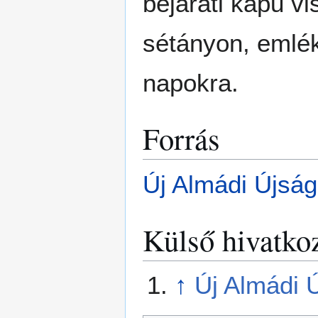
bejárati kapu vis
sétányon, emlék
napokra.
Forrás
Új Almádi Újság
Külső hivatko
↑
Új Almádi 