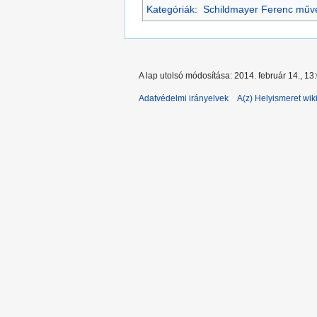
Kategóriák
:
Schildmayer Ferenc műv
A lap utolsó módosítása: 2014. február 14., 13
Adatvédelmi irányelvek
A(z) Helyismeret wiki