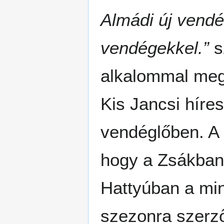
Almádi új vendég
vendégekkel.”
s
alkalommal mege
Kis Jancsi híre
vendéglőben. A 
hogy a Zsákban 
Hattyúban a min
szezonra szerző