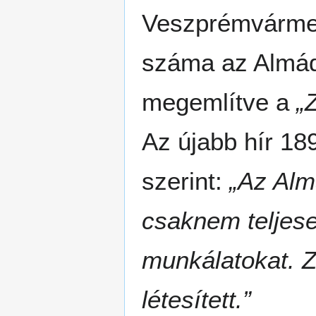
Veszprémvármeg
száma az Almádi
megemlítve a
„
Az újabb hír 189
szerint:
„Az Alm
csaknem teljese
munkálatokat. Z
létesített.”