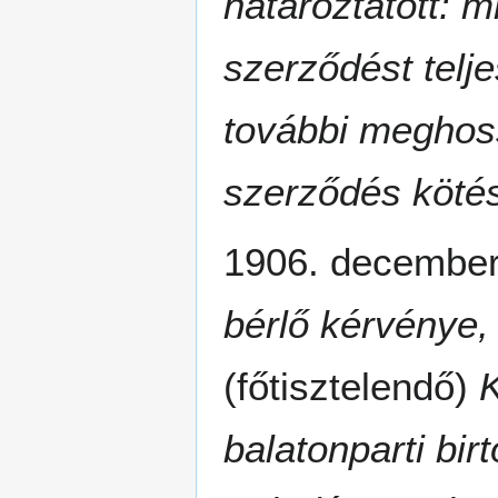
határoztatott: m
szerződést telj
további meghos
szerződés köté
1906. decembe
bérlő kérvénye,
(főtisztelendő)
K
balatonparti bir