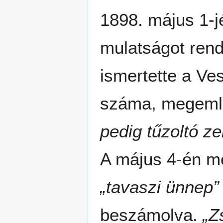
1898. május 1-
mulatságot rend
ismertette a Ve
száma, megeml
pedig tűzoltó z
A május 4-én me
„tavaszi ünnep”
beszámolva.
„Z