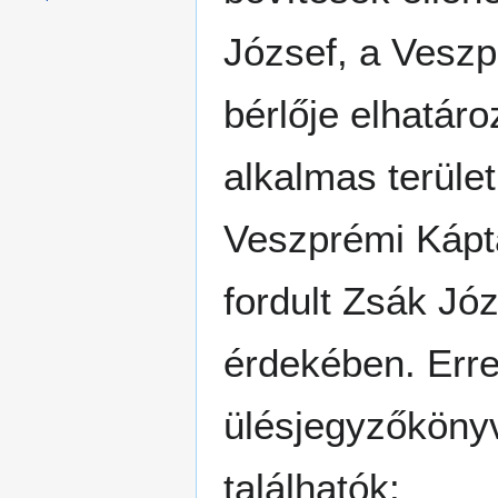
József, a Veszp
bérlője elhatár
alkalmas terüle
Veszprémi Kápta
fordult Zsák Jó
érdekében. Erre
ülésjegyzőköny
találhatók: