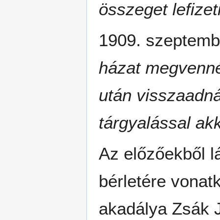
összeget lefizeti
1909. szeptemb
házat megvenné,
után visszaadná
tárgyalással akk
Az előzőekből lá
bérletére vonat
akadálya Zsák 