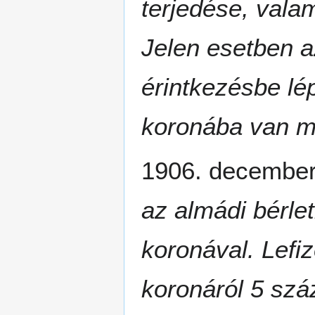
terjedése, vala
Jelen esetben a
érintkezésbe lé
koronába van m
1906. decembe
az almádi bérlet
koronával. Lefi
koronáról 5 száz