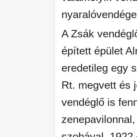
nyaralóvendégek
A Zsák vendéglő
épített épület 
eredetileg egy s
Rt. megvett és j
vendéglő is fen
zenepavilonnal, 
szobával. 1922 