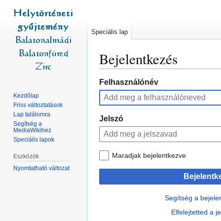
Speciális lap
Bejelentkezés
Ugrás
Ugrás
Felhasználónév
a
a
Kezdőlap
navigációhoz
kereséshez
Friss változtatások
Lap találomra
Jelszó
Segítség a
MediaWikihez
Speciális lapok
Maradjak bejelentkezve
Eszközök
Nyomtatható változat
Bejelentk
Segítség a bejel
Elfelejtetted a 