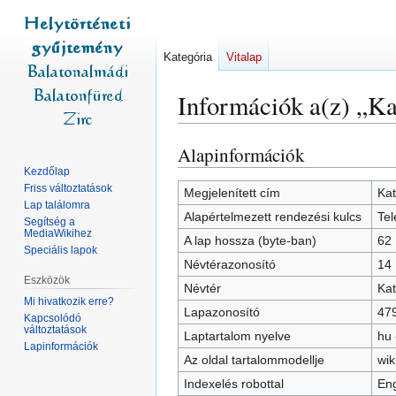
Kategória
Vitalap
Információk a(z) „Ka
Alapinformációk
Ugrás
Ugrás
a
a
Kezdőlap
Friss változtatások
navigációhoz
kereséshez
Megjelenített cím
Kat
Lap találomra
Alapértelmezett rendezési kulcs
Tel
Segítség a
MediaWikihez
A lap hossza (byte-ban)
62
Speciális lapok
Névtérazonosító
14
Eszközök
Névtér
Kat
Mi hivatkozik erre?
Lapazonosító
47
Kapcsolódó
változtatások
Laptartalom nyelve
hu 
Lapinformációk
Az oldal tartalommodellje
wik
Indexelés robottal
Eng