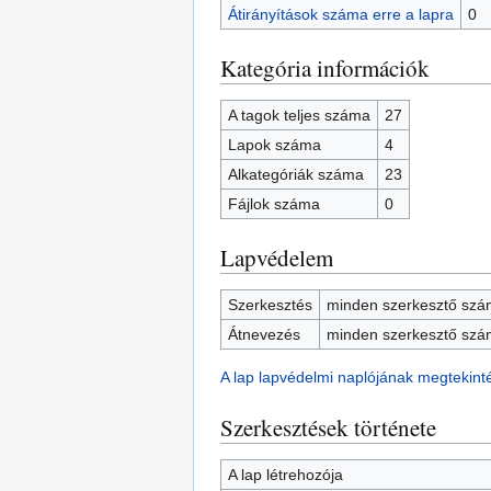
Átirányítások száma erre a lapra
0
Kategória információk
A tagok teljes száma
27
Lapok száma
4
Alkategóriák száma
23
Fájlok száma
0
Lapvédelem
Szerkesztés
minden szerkesztő szám
Átnevezés
minden szerkesztő szám
A lap lapvédelmi naplójának megtekint
Szerkesztések története
A lap létrehozója