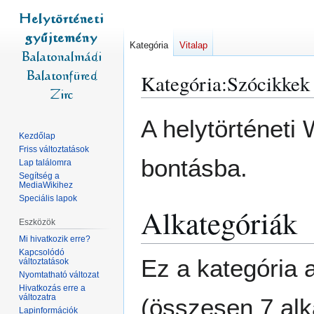
Kategória
Vitalap
Kategória
:
Szócikkek
Ugrás
Ugrás
A helytörténeti 
a
a
Kezdőlap
navigációhoz
kereséshez
Friss változtatások
bontásba.
Lap találomra
Segítség a
MediaWikihez
Speciális lapok
Alkategóriák
Eszközök
Mi hivatkozik erre?
Kapcsolódó
Ez a kategória a
változtatások
Nyomtatható változat
Hivatkozás erre a
változatra
(összesen 7 alk
Lapinformációk