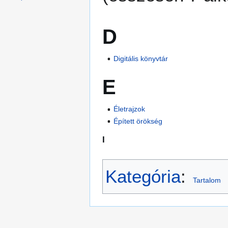
D
Digitális könyvtár
E
Életrajzok
Épített örökség
I
Kategória
:
Tartalom