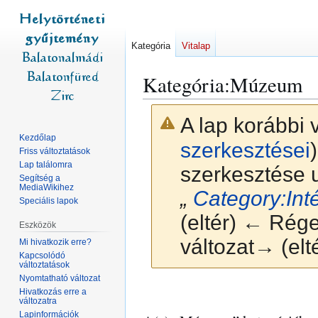
Kategória
Vitalap
Kategória
:
Múzeum
A lap korábbi 
Kezdőlap
szerkesztései
)
Friss változtatások
Lap találomra
szerkesztése u
Segítség a
MediaWikihez
„
Category:In
Speciális lapok
(eltér) ← Régeb
Eszközök
változat→ (elt
Mi hivatkozik erre?
Kapcsolódó
változtatások
Nyomtatható változat
Ugrás
Ugrás
Hivatkozás erre a
változatra
a
a
Lapinformációk