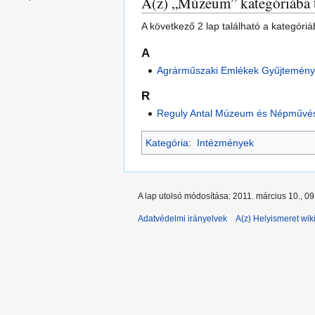
A(z) „Múzeum” kategóriába 
navigációhoz
kereséshez
A következő 2 lap található a kategóri
A
Agrárműszaki Emlékek Gyűjtemén
R
Reguly Antal Múzeum és Népművés
Kategória
:
Intézmények
A lap utolsó módosítása: 2011. március 10., 09
Adatvédelmi irányelvek
A(z) Helyismeret wiki