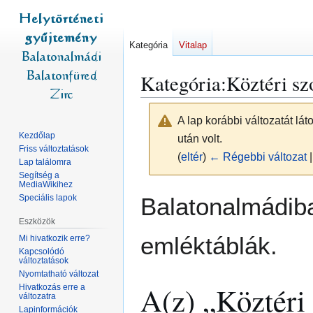
Kategória
Vitalap
Kategória
:
Köztéri sz
A lap korábbi változatát lá
Kezdőlap
után volt.
Friss változtatások
(
eltér
)
← Régebbi változat
|
Lap találomra
Segítség a
MediaWikihez
Ugrás
Ugrás
Balatonalmádiba
Speciális lapok
a
a
Eszközök
navigációhoz
kereséshez
emléktáblák.
Mi hivatkozik erre?
Kapcsolódó
változtatások
Nyomtatható változat
A(z) „Köztéri
Hivatkozás erre a
változatra
Lapinformációk