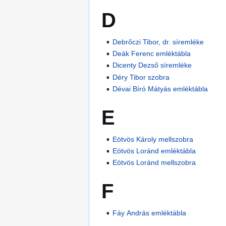
D
Debrőczi Tibor, dr. síremléke
Deák Ferenc emléktábla
Dicenty Dezső síremléke
Déry Tibor szobra
Dévai Bíró Mátyás emléktábla
E
Eötvös Károly mellszobra
Eötvös Loránd emléktábla
Eötvös Loránd mellszobra
F
Fáy András emléktábla