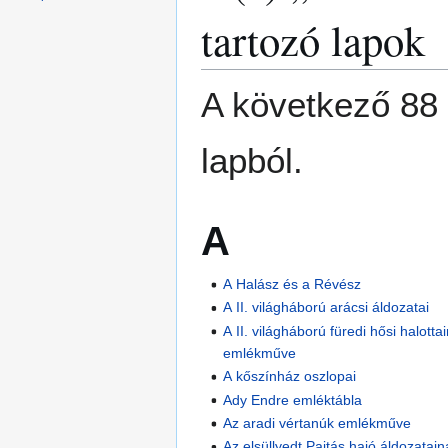
tartozó lapok
A következő 88 
lapból.
A
A Halász és a Révész
A II. világháború arácsi áldozatai
A II. világháború füredi hősi halott
emlékműve
A kőszínház oszlopai
Ady Endre emléktábla
Az aradi vértanúk emlékműve
Az elsüllyedt Pajtás hajó áldozata