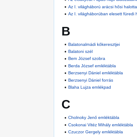
Az I. világháború arácsi hősi halo
Az I. világháborúban elesett füred
B
Balatonalmádi kőkeresztjei
Balatoni szél
Bem József szobra
Berda József emléktábla
Berzsenyi Dániel emléktábla
Berzsenyi Dániel forrás
Blaha Lujza emlékpad
C
Cholnoky Jenő emléktábla
Csokonai Vitéz Mihály emléktábla
Czuczor Gergely emléktábla