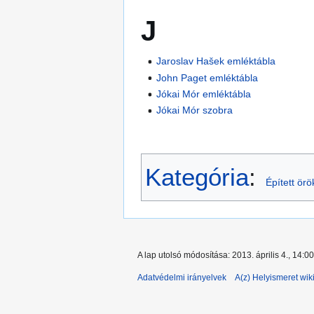
J
Jaroslav Hašek emléktábla
John Paget emléktábla
Jókai Mór emléktábla
Jókai Mór szobra
Kategória
:
Épített ör
A lap utolsó módosítása: 2013. április 4., 14:00
Adatvédelmi irányelvek
A(z) Helyismeret wiki