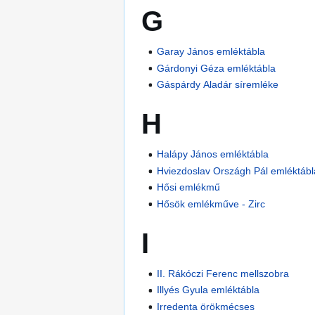
G
Garay János emléktábla
Gárdonyi Géza emléktábla
Gáspárdy Aladár síremléke
H
Halápy János emléktábla
Hviezdoslav Országh Pál emléktábl
Hősi emlékmű
Hősök emlékműve - Zirc
I
II. Rákóczi Ferenc mellszobra
Illyés Gyula emléktábla
Irredenta örökmécses