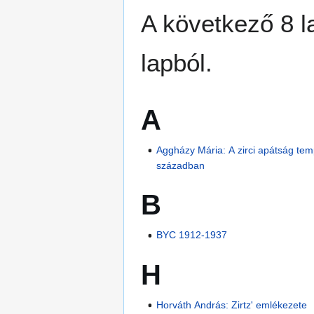
A következő 8 l
lapból.
A
Aggházy Mária: A zirci apátság tem
században
B
BYC 1912-1937
H
Horváth András: Zirtz' emlékezete