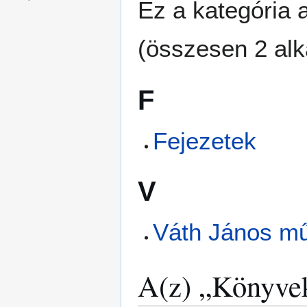
Ez a kategória a
(összesen 2 alk
F
Fejezetek
V
Váth János m
A(z) „Könyvek