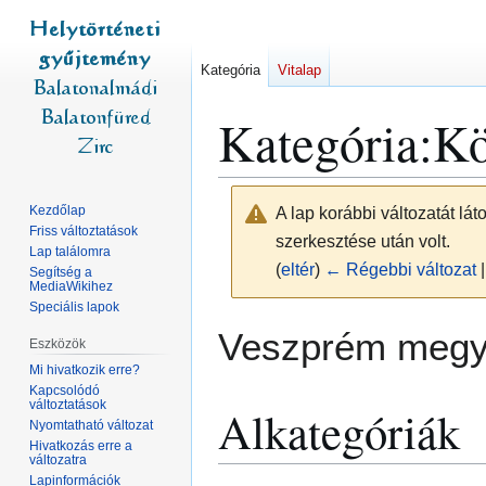
Kategória
Vitalap
Kategória
:
Kö
Kezdőlap
A lap korábbi változatát lá
Friss változtatások
szerkesztése után volt.
Lap találomra
(
eltér
)
← Régebbi változat
|
Segítség a
MediaWikihez
Speciális lapok
Ugrás
Ugrás
Veszprém megy
Eszközök
a
a
Mi hivatkozik erre?
navigációhoz
kereséshez
Kapcsolódó
változtatások
Alkategóriák
Nyomtatható változat
Hivatkozás erre a
változatra
Lapinformációk