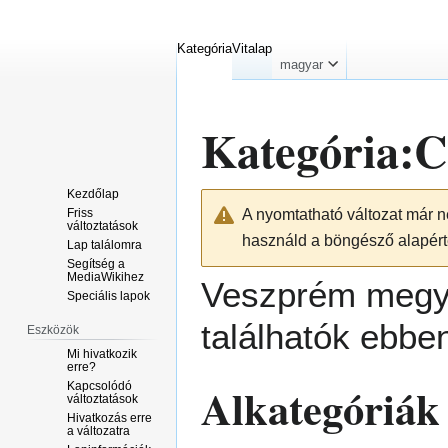
Kategória
Vitalap
magyar
Kategória
:
C
Kezdőlap
Ugrás
Ugrás
Friss
A nyomtatható változat már n
a
a
változtatások
használd a böngésző alapérte
navigációhoz
kereséshez
Lap találomra
Segítség a
MediaWikihez
Veszprém megyé
Speciális lapok
találhatók ebbe
Eszközök
Mi hivatkozik
erre?
Alkategóriák
Kapcsolódó
változtatások
Hivatkozás erre
a változatra