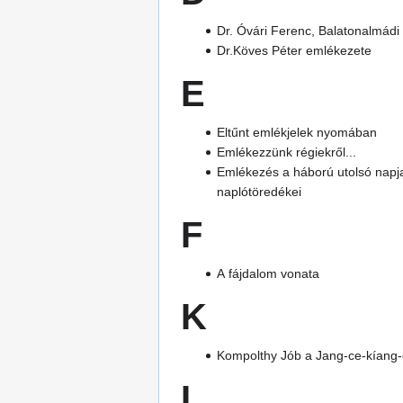
Dr. Óvári Ferenc, Balatonalmád
Dr.Köves Péter emlékezete
E
Eltűnt emlékjelek nyomában
Emlékezzünk régiekről...
Emlékezés a háború utolsó napj
naplótöredékei
F
A fájdalom vonata
K
Kompolthy Jób a Jang-ce-kíang
L