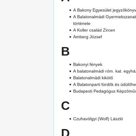
A Bakony Egyesület jegyzőköny
A Balatonalmádi Gyermekszanat
története
A Koller család Zircen
Amberg József
B
Bakonyi fények
A balatonalmádi róm. kat. egyhá
Balatonalmádi kikötő
A Balatonparti fürdők és üdülőhe
Budapesti Pedagógus Képzőművé
C
Czuhavölgyi (Wolf) László
D