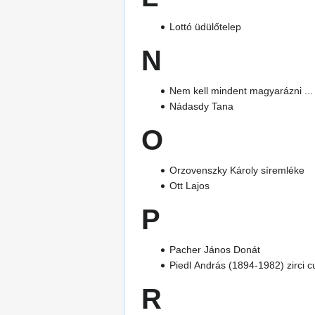
Lottó üdülőtelep
N
Nem kell mindent magyarázni ...
Nádasdy Tana
O
Orzovenszky Károly síremléke
Ott Lajos
P
Pacher János Donát
Piedl András (1894-1982) zirci 
R