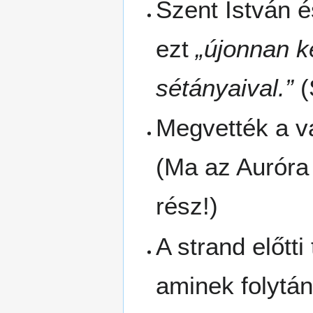
Szent István 
ezt
„újonnan k
sétányaival.”
(
Megvették a v
(Ma az Auróra 
rész!)
A strand előtti
aminek folytán