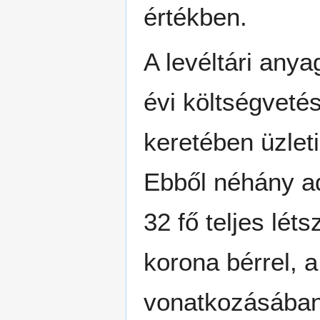
értékben.
A levéltári any
évi költségveté
keretében üzlet
Ebből néhány ad
32 fő teljes lét
korona bérrel, a
vonatkozásában 