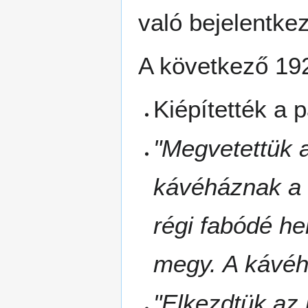
való bejelentke
A következő 192
Kiépítették a p
"Megvetettük a
kávéháznak a l
régi fabódé h
megy. A kávéh
"Elkezdtük az 