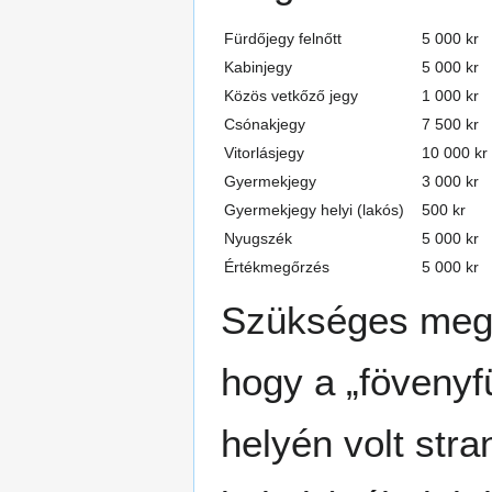
Fürdőjegy felnőtt
5 000 kr
Kabinjegy
5 000 kr
Közös vetkőző jegy
1 000 kr
Csónakjegy
7 500 kr
Vitorlásjegy
10 000 kr
Gyermekjegy
3 000 kr
Gyermekjegy helyi (lakós)
500 kr
Nyugszék
5 000 kr
Értékmegőrzés
5 000 kr
Szükséges megj
hogy a „fövenyf
helyén volt stra