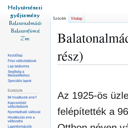
Szócikk
Vitalap
Balatonalmádi
rész)
Kezdőlap
Friss változtatások
Lap találomra
Segítség a
Ugrás
Ugrás
MediaWikihez
a
a
Speciális lapok
navigációhoz
kereséshez
Eszközök
Az 1925-ös üzle
Mi hivatkozik erre?
Kapcsolódó
változtatások
felépítették a 
Nyomtatható változat
Hivatkozás erre a
változatra
Otthon néven vál
Lapinformációk