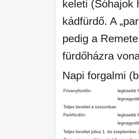
keleti (Sóhajok 
kádfürdő. A „par
pedig a Remete p
fürdőházra vona
Napi forgalmi (b
Fövenyfürdőn:
legkisebb f
legnagyobb
Teljes bevétel a szezonban
Parkfürdőn:
legkisebb f
legnagyobb
Teljes bevétel július 1. és szeptember 