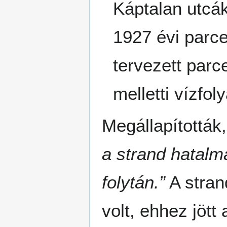
Káptalan utcák
1927 évi parc
tervezett par
melletti vízfol
Megállapították,
a strand hatalm
folytán.”
A stran
volt, ehhez jöt