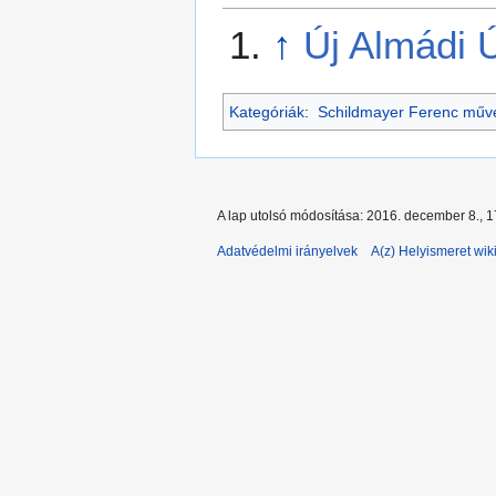
↑
Új Almádi 
Kategóriák
:
Schildmayer Ferenc műv
A lap utolsó módosítása: 2016. december 8., 1
Adatvédelmi irányelvek
A(z) Helyismeret wiki