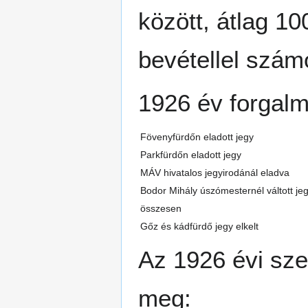
között, átlag 1
bevétellel szám
1926 év forgalmi
Fövenyfürdőn eladott jegy
Parkfürdőn eladott jegy
MÁV hivatalos jegyirodánál eladva
Bodor Mihály úszómesternél váltott je
összesen
Gőz és kádfürdő jegy elkelt
Az 1926 évi sze
meg: