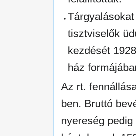
Tárgyalásokat 
tisztviselők üd
kezdését 1928.
ház formájába
Az rt. fennállá
ben. Bruttó bevé
nyereség pedig 3