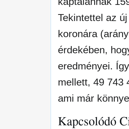
káptalannak 159
Tekintettel az 
koronára (arány
érdekében, hogy
eredményei. Így 
mellett, 49 743
ami már könnyen
Kapcsolódó C