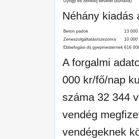
Gyógy és zenedíj bevétel (kurtaxa)
Néhány kiadás a
Beton padok
13 000 
Zeneszolgáltatás/szezonra
10 000 
Ebbefogási díj gyepmesternek
616 000
A forgalmi adato
000 kr/fő/nap k
száma 32 344 vo
vendég megfizet
vendégeknek köt